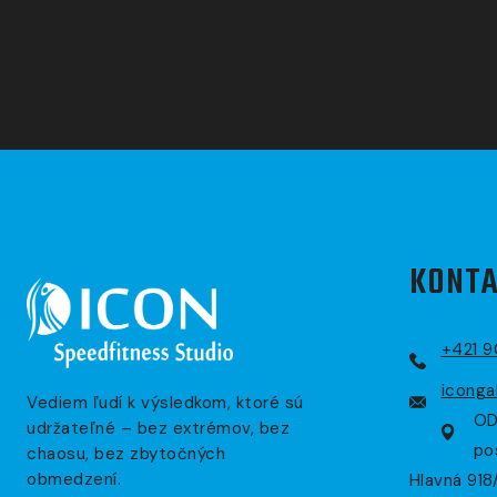
KONTA
+421 
iconga
Vediem ľudí k výsledkom, ktoré sú
OD
udržateľné – bez extrémov, bez
po
chaosu, bez zbytočných
obmedzení.
Hlavná 918