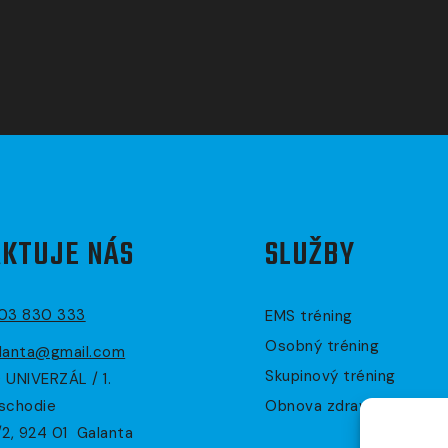
KTUJE NÁS
SLUŽBY
903 830 333
EMS tréning
Osobný tréning
lanta@gmail.com
Skupinový tréning
 UNIVERZÁL / 1.
schodie
Obnova zdravia
/2, 924 01 Galanta