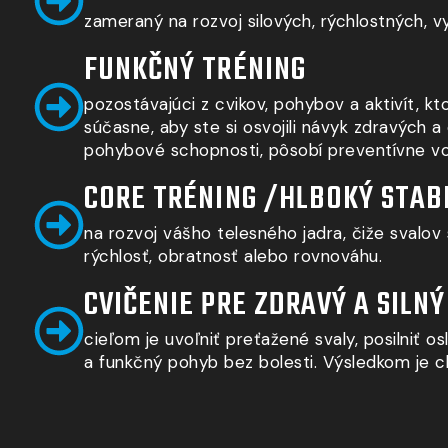
zameraný na rozvoj silových, rýchlostných, v
FUNKČNÝ TRÉNING
pozostávajúci z cvikov, pohybov a aktivít, k
súčasne, aby ste si osvojili návyk zdravých
pohybové schopnosti, pôsobí preventívne voči
CORE TRÉNING /HLBOKÝ STAB
na rozvoj vášho telesného jadra, čiže svalov 
rýchlosť, obratnosť alebo rovnováhu.
CVIČENIE PRE ZDRAVÝ A SILN
cieľom je uvoľniť preťažené svaly, posilniť 
a funkčný pohyb bez bolesti. Výsledkom je ch