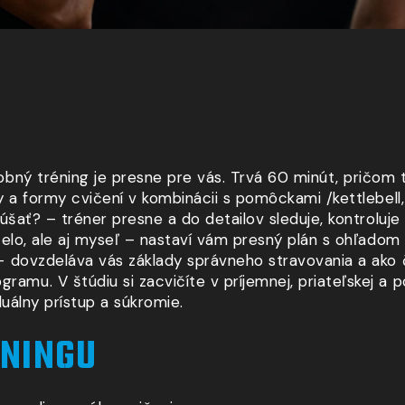
obný tréning je presne pre vás. Trvá 60 minút, pričom 
 a formy cvičení v kombinácii s pomôckami /kettlebell, 
kúšať? – tréner presne a do detailov sleduje, kontrol
telo, ale aj myseľ – nastaví vám presný plán s ohľadom
– dovzdeláva vás základy správneho stravovania a ako 
mu. V štúdiu si zacvičíte v príjemnej, priateľskej a
duálny prístup a súkromie.
NINGU