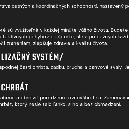
ytrvalostných a koordinačných schopností, nastavený po
toré sú využiteľné v každej minúte vášho života. Budet
 a efektívnych pohybov pri športe, ale a pri bežných k
 zraneniam, zlepšuje zdravie a kvalitu života.
ILIZAČNÝ SYSTÉM/
spodnej časti chrbta, zadku, brucha a panvové svaly. Je p
Ý CHRBÁT
oslabené a obnoviť prirodzenú rovnováhu tela. Zameriava
rbát, ktorý nesie telo ľahko, silno a bez obmedzení.