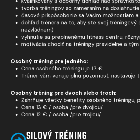
kvalifikovaný a odborný dohľad nad správnosťo
tvorba tréningov so zameraním na dosiahnutie
časové prispôsobenie sa Vašim možnostiam 
dohľad trénera na to, aby ste svoj tréningový 
nezvládnem)
vyhnutie sa preplnenému fitness centru, rô
motivácia chodiť na tréningy pravidelne a tým 
Osobný tréning pre jedného:
Cena osobného tréningu je 17 €
Tréner vám venuje plnú pozornosť, nastavuje t
Osobný tréning pre dvoch alebo troch:
Zahrňuje všetky benefity osobného tréningu, pr
Cena 13 € / osoba /pre dvojicu/
Cena 12 € / osoba /pre trojicu/
SILOVÝ TRÉNING