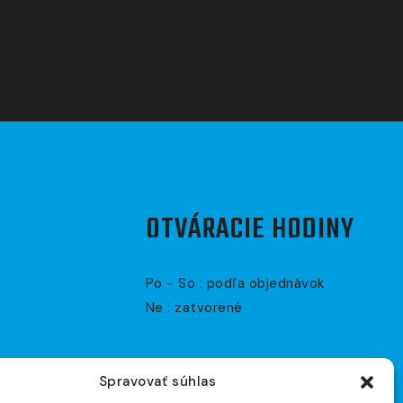
OTVÁRACIE HODINY
Po - So : podľa objednávok
Ne : zatvorené
Spravovať súhlas