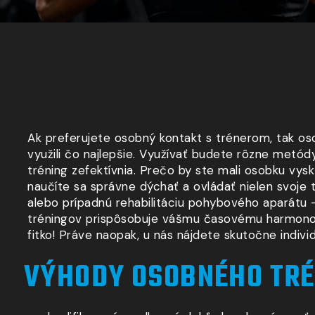
Ak preferujete osobný kontakt s trénerom, tak os
využili čo najlepšie. Využívať budete rôzne metódy
tréning zefektívnia. Prečo by ste mali osobku vys
naučíte sa správne dýchať a ovládať nielen svoje 
alebo prípadnú rehabilitáciu pohybového aparátu 
tréningov prispôsobuje vášmu časovému harmonogra
fitko! Práve naopak, u nás nájdete skutočne indivi
VÝHODY OSOBNÉHO TRÉ