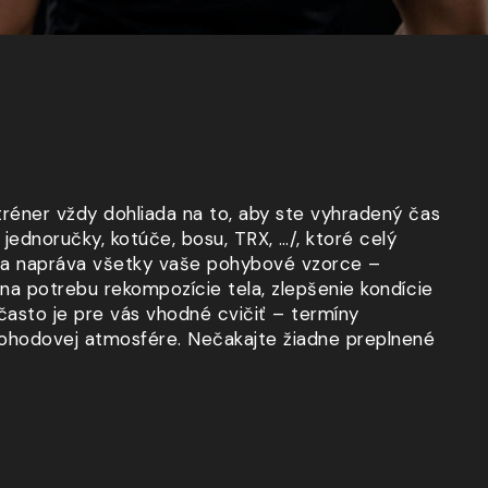
tréner vždy dohliada na to, aby ste vyhradený čas
jednoručky, kotúče, bosu, TRX, …/, ktoré celý
uje a napráva všetky vaše pohybové vzorce –
 na potrebu rekompozície tela, zlepšenie kondície
často je pre vás vhodné cvičiť – termíny
 pohodovej atmosfére. Nečakajte žiadne preplnené