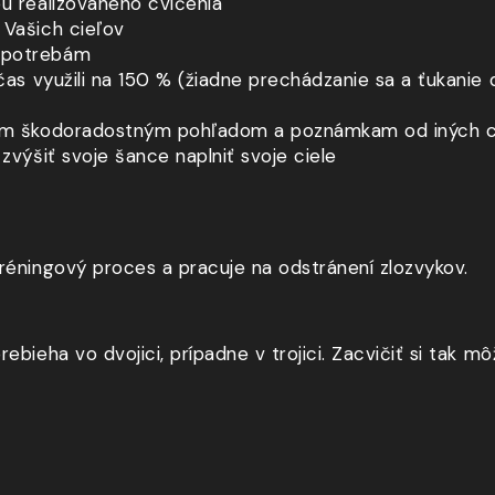
u realizovaného cvičenia
 Vašich cieľov
a potrebám
čas využili na 150 % (žiadne prechádzanie sa a ťukanie 
znym škodoradostným pohľadom a poznámkam od iných 
zvýšiť svoje šance naplniť svoje ciele
réningový proces a pracuje na odstránení zlozvykov.
ebieha vo dvojici, prípadne v trojici. Zacvičiť si tak m