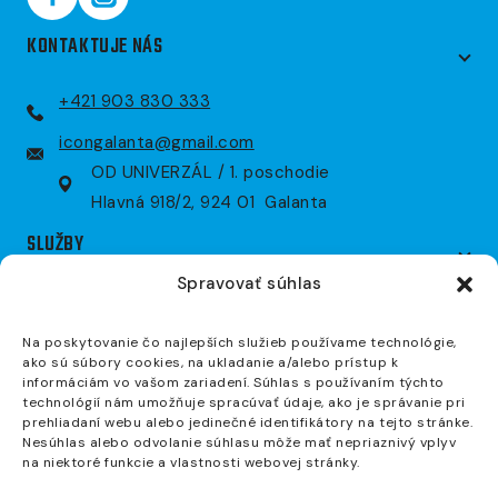
KONTAKTUJE NÁS
+421 903 830 333
icongalanta@gmail.com
OD UNIVERZÁL / 1. poschodie
Hlavná 918/2, 924 01 Galanta
SLUŽBY
Spravovať súhlas
EMS tréning
Osobný tréning
Na poskytovanie čo najlepších služieb používame technológie,
ako sú súbory cookies, na ukladanie a/alebo prístup k
Skupinový tréning
informáciám vo vašom zariadení. Súhlas s používaním týchto
Obnova zdravia
technológií nám umožňuje spracúvať údaje, ako je správanie pri
prehliadaní webu alebo jedinečné identifikátory na tejto stránke.
OTVÁRACIE HODINY
Nesúhlas alebo odvolanie súhlasu môže mať nepriaznivý vplyv
na niektoré funkcie a vlastnosti webovej stránky.