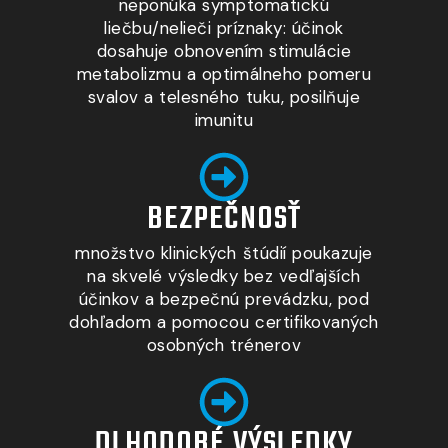
neponúka symptomatickú
liečbu/nelieči príznaky: účinok
dosahuje obnovením stimulácie
metabolizmu a optimálneho pomeru
svalov a telesného tuku, posilňuje
imunitu
BEZPEČNOSŤ
množstvo klinických štúdií poukazuje
na skvelé výsledky bez vedľajších
účinkov a bezpečnú prevádzku, pod
dohľadom a pomocou certifikovaných
osobných trénerov
DLHODOBÉ VÝSLEDKY