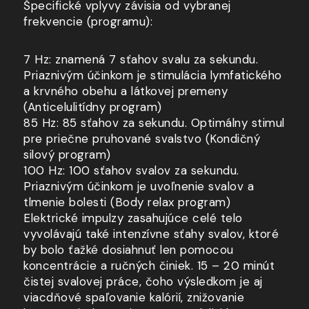
Špecifické vplyvy závisia od vybranej
frekvencie (programu):
7 Hz: znamená 7 sťahov svalu za sekundu.
Priaznivým účinkom je stimulácia lymfatického
a krvného
obehu
a látkovej
premeny
(Anticelulitídny program)
85 Hz: 85 sťahov za sekundu. Optimálny stimul
pre priečne pruhované svalstvo (Kondičný
silový program)
100 Hz: 100 sťahov svalov za sekundu.
Priaznivým účinkom je uvoľnenie svalov a
tlmenie bolesti (Body relax program)
Elektrické impulzy zasahujúce celé telo
vyvolávajú také intenzívne sťahy svalov, ktoré
by bolo ťažké dosiahnuť len pomocou
koncentrácie
a ručných
činiek. 15 – 20 minút
čistej svalovej práce, čoho výsledkom je aj
viacdňové spaľovanie kalórií, znižovanie