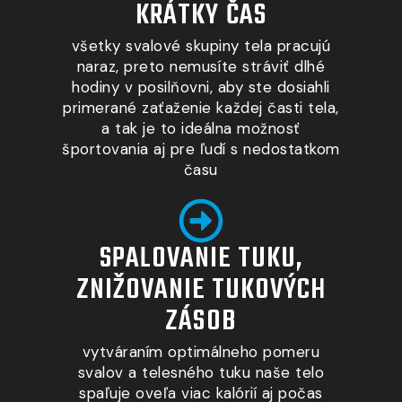
KRÁTKY ČAS
všetky svalové skupiny tela pracujú
naraz, preto nemusíte stráviť dlhé
hodiny v posilňovni, aby ste dosiahli
primerané zaťaženie každej časti tela,
a tak je to ideálna možnosť
športovania aj pre ľudí s nedostatkom
času
SPALOVANIE TUKU,
ZNIŽOVANIE TUKOVÝCH
ZÁSOB
vytváraním optimálneho pomeru
svalov a telesného tuku naše telo
spaľuje oveľa viac kalórií aj počas