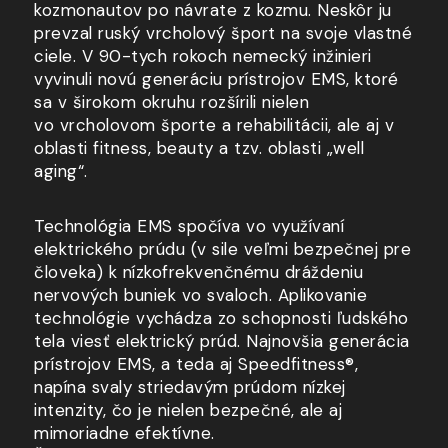
kozmonautov po návrate
z kozmu
. Neskôr ju
prevzal ruský vrcholový šport na svoje vlastné
ciele. V 90-tych rokoch nemecký inžinieri
vyvinuli novú generáciu prístrojov EMS, ktoré
sa
v širokom
okruhu rozšírili nielen
vo vrcholovom
športe
a rehabilitácii
, ale aj v
oblasti fitness, beauty
a tzv.
oblasti „well
aging“.
Technológia EMS spočíva
vo využívaní
elektrického prúdu
(v sile
veľmi bezpečnej pre
človeka)
k nízkofrekvenčnému
dráždeniu
nervových buniek
vo svaloch
. Aplikovanie
technológie vychádza
zo schopnosti
ľudského
tela viesť elektrický prúd. Najnovšia generácia
prístrojov EMS,
a teda
aj Speedfitness®,
napína svaly striedavým prúdom nízkej
intenzity, čo je nielen bezpečné, ale aj
mimoriadne efektívne.