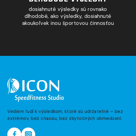
dosiahnuté výsledky sú rovnako
dlhodobé, ako výsledky, dosiahnuté
akoukoľvek inou športovou činnosťou
Vediem ľudí k výsledkom, ktoré sú udržateľné – bez
extrémov, bez chaosu, bez zbytočných obmedzení.