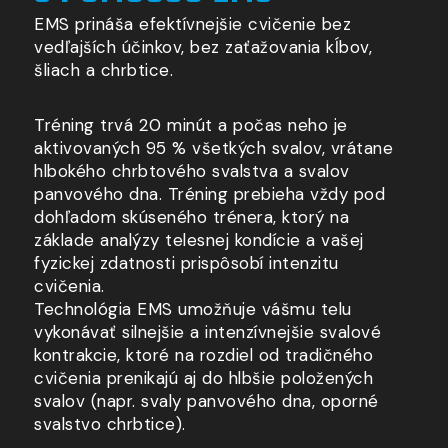
EMS prináša efektívnejšie cvičenie bez
vedľajších účinkov, bez zaťažovania kĺbov,
šliach
a chrbtice
.
Tréning trvá 20 minút
a počas
neho je
aktivovaných 95 % všetkých svalov, vrátane
hlbokého chrbtového svalstva
a svalov
panvového dna. Tréning prebieha vždy pod
dohľadom skúseného trénera, ktorý na
základe analýzy telesnej kondície
a vašej
fyzickej zdatnosti prispôsobí intenzitu
cvičenia.
Technológia EMS umožňuje vášmu telu
vykonávať silnejšie
a intenzívnejšie
svalové
kontrakcie, ktoré na rozdiel od tradičného
cvičenia prenikajú aj do hlbšie položených
svalov (napr. svaly panvového dna, oporné
svalstvo chrbtice).