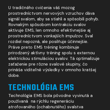
U tradičného cvičenia váš mozog
prostredníctvom nervových vzruchov dáva
signál svalom, aby sa stiahli
a spôsobili
pohyb.
Rovnakým spôsobom kontrakciu svalov
aktivuje EMS, len omnoho efektívnejšie aj
prostredníctvom vonkajších impulzov. Sval
rozdiel nepozná, ale posilňuje účinnejšie.
Práve preto EMS tréning kombinuje
prirodzený aktívny tréning spolu
s externou
elektrickou stimuláciou svalov. Tá optimalizuje
zaťaženie pre rôzne svalové skupiny, čo
prináša viditeľné výsledky
v omnoho
kratšej
dobe.
TECHNOLÓGIA EMS
Technológia EMS bola pôvodne vyvinutá a
používaná na rýchlu regeneráciu
atrofovaného (ochabnutého) svalstva