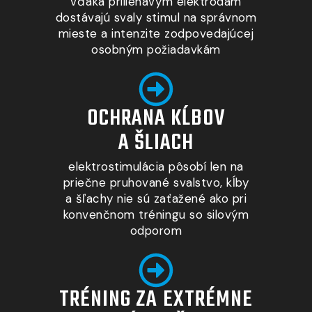
vďaka priliehavým elektródam
dostávajú svaly stimul na správnom
mieste
a intenzite
zodpovedajúcej
osobným požiadavkám
OCHRANA KĹBOV
A ŠLIACH
elektrostimulácia pôsobí len na
priečne pruhované svalstvo, kĺby
a šľachy nie sú zaťažené ako pri
konvenčnom tréningu so silovým
odporom
TRÉNING ZA EXTRÉMNE