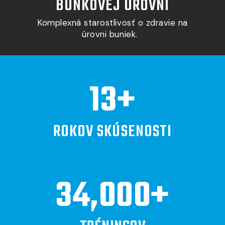
BUNKOVEJ ÚROVNI
Komplexná starostlivosť o zdravie na
úrovni buniek.
13
+
ROKOV SKÚSENOSTI
34,000
+