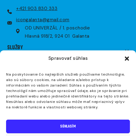
+421 903 830 333
icongalanta@gmail.com
OD UNIVERZÁL / 1. poschodie
Hlavná 918/2, 924 01 Galanta
SLUŽBY
Spravovať súhlas
EMS tréning
Osobný tréning
Na poskytovanie čo najlepších služieb používame technológie,
ako sú súbory cookies, na ukladanie a/alebo prístup k
Skupinový tréning
informáciám vo vašom zariadení. Súhlas s používaním týchto
Obnova zdravia
technológií nám umožňuje spracúvať údaje, ako je správanie pri
prehliadaní webu alebo jedinečné identifikátory na tejto stránke.
OTVÁRACIE HODINY
Nesúhlas alebo odvolanie súhlasu môže mať nepriaznivý vplyv
na niektoré funkcie a vlastnosti webovej stránky.
Po - So : podľa objednávok
Ne : zatvorené
SÚHLASÍM