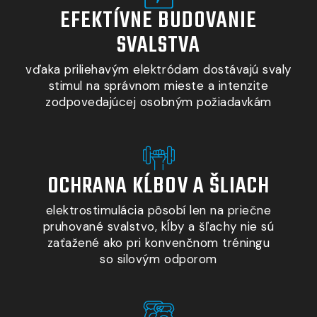
EFEKTÍVNE BUDOVANIE
SVALSTVA
vďaka priliehavým elektródam dostávajú svaly
stimul na správnom mieste
a intenzite
zodpovedajúcej osobným požiadavkám
OCHRANA KĹBOV A ŠLIACH
elektrostimulácia pôsobí len na priečne
pruhované svalstvo, kĺby
a šľachy
nie sú
zaťažené ako pri konvenčnom tréningu
so silovým odporom