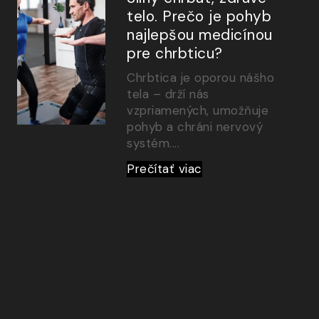
telo. Prečo je pohyb
najlepšou medicínou
pre chrbticu?
Chrbtica je oporou nášho
tela – drží nás
vzpriamených, umožňuje
pohyb a chráni nervový
systém....
Prečítať viac