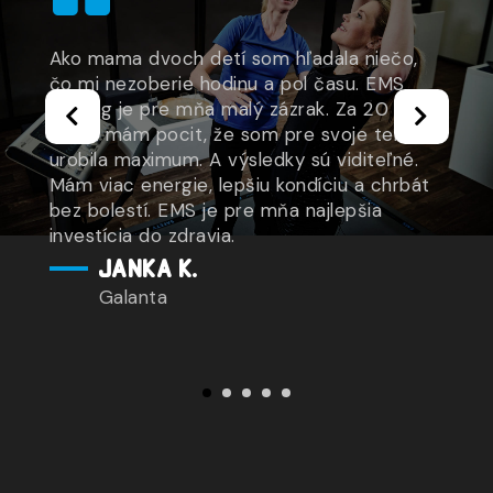
Ako mama dvoch detí som hľadala niečo,
čo mi nezoberie hodinu a pol času. EMS
tréning je pre mňa malý zázrak. Za 20
minút mám pocit, že som pre svoje telo
urobila maximum. A výsledky sú viditeľné.
Mám viac energie, lepšiu kondíciu a chrbát
bez bolestí. EMS je pre mňa najlepšia
investícia do zdravia.
JANKA K.
Galanta