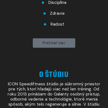
Disciplína
Zdravie
Radosť
Prečítať viac
O ŠTÚDIU
ICON Speediftness štúdio je súkromný priestor
pre tých, ktorí hľadajú viac než len tréning. Od
roku 2013 prinášam do Galanty osobný prístup,
odborné vedenie
a technológie
, ktoré menia
spôsob, akým telo regeneruje
a silnie
.
V štúdiu