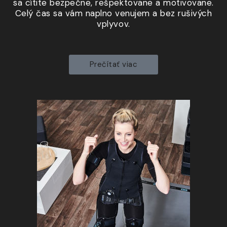
sa cítite bezpečne, rešpektovane
a motivovane
.
Celý čas sa vám naplno venujem
a bez
rušivých
vplyvov.
Prečítať viac