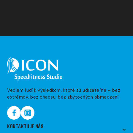
Vediem ľudí k výsledkom, ktoré sú udržateľné – bez
extrémov, bez chaosu, bez zbytočných obmedzení.
KONTAKTUJE NÁS