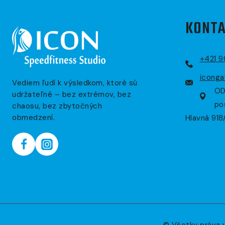
KONTA
+421 
iconga
Vediem ľudí k výsledkom, ktoré sú
OD
udržateľné – bez extrémov, bez
po
chaosu, bez zbytočných
obmedzení.
Hlavná 918
© Všetky práva 