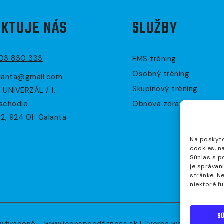
KTUJE NÁS
SLUŽBY
903 830 333
EMS tréning
Osobný tréning
lanta@gmail.com
Skupinový tréning
 UNIVERZÁL / 1.
schodie
Obnova zdravia
/2, 924 01 Galanta
Na poskyto
cookies, n
Súhlas s p
je správan
stránke. N
niektoré f
SÚ
vyhradené - www.iconspeedfitness.sk | Tvorba web stránok 