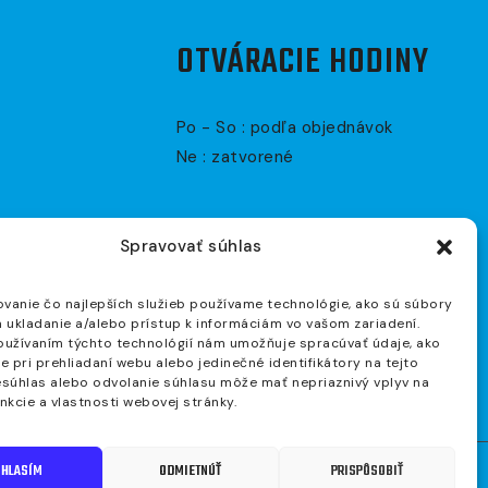
OTVÁRACIE HODINY
Po - So : podľa objednávok
Ne : zatvorené
Spravovať súhlas
vanie čo najlepších služieb používame technológie, ako sú súbory
a ukladanie a/alebo prístup k informáciám vo vašom zariadení.
oužívaním týchto technológií nám umožňuje spracúvať údaje, ako
ie pri prehliadaní webu alebo jedinečné identifikátory na tejto
esúhlas alebo odvolanie súhlasu môže mať nepriaznivý vplyv na
unkcie a vlastnosti webovej stránky.
HLASÍM
ODMIETNÚŤ
PRISPÔSOBIŤ
od
GRANDIOSOFT